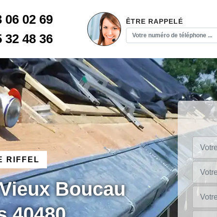
3 06 02 69
ÊTRE RAPPELÉ
5 32 48 36
 RIFFEL
 Vieux Boucau
s 40480