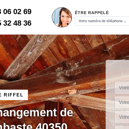
3 06 02 69
ÊTRE RAPPELÉ
5 32 48 36
 RIFFEL
changement de
mbaste 40350