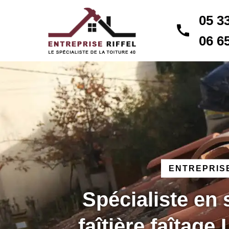
05 3
06 6
ENTREPRISE
Spécialiste en
faîtière faîtage