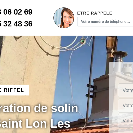
3 06 02 69
ÊTRE RAPPELÉ
5 32 48 36
 RIFFEL
ration de solin
aint Lon Les