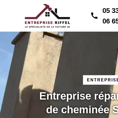
05 3
06 6
ENTREPRISE
Entreprise répa
de cheminée S