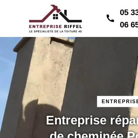
05 3
06 6
ENTREPRISE
Entreprise répa
de cheminée P