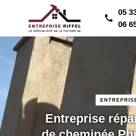
05 3
06 6
ENTREPRISE
Entreprise répa
de cheminée Ph