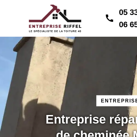
05 3
06 6
ENTREPRISE
Entreprise répa
de cheminée 