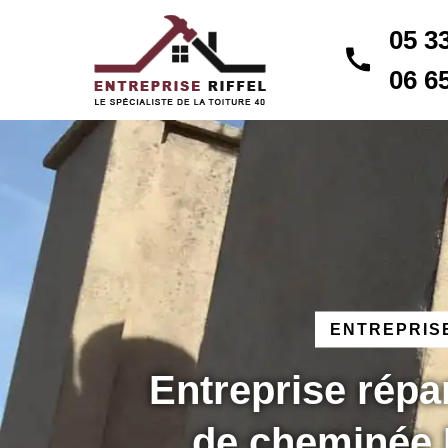
05 3
06 6
ENTREPRISE
Entreprise répa
de cheminée