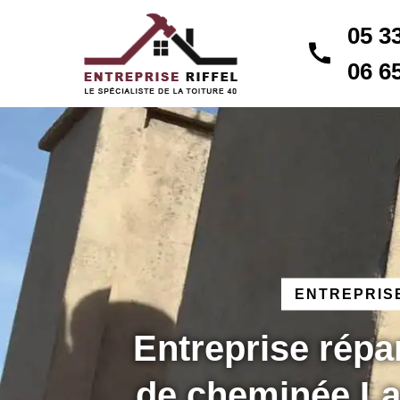
05 3
06 6
ENTREPRISE
Entreprise répa
de cheminée La