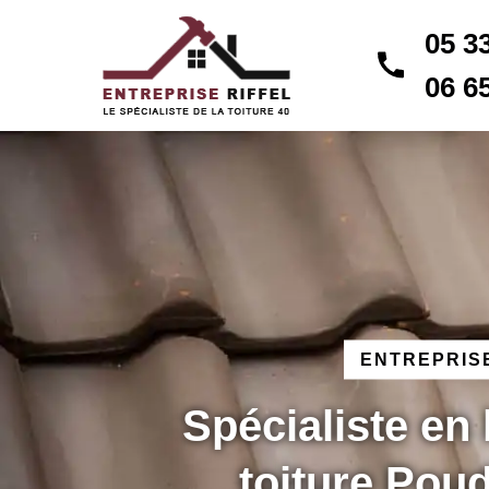
05 3
06 6
ENTREPRISE
Spécialiste en
toiture Pou