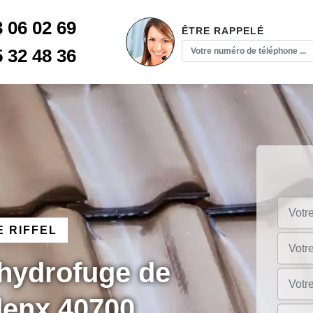
3 06 02 69
ÊTRE RAPPELÉ
5 32 48 36
 RIFFEL
 hydrofuge de
denx 40700